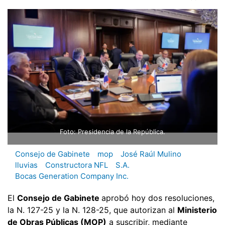
Foto: Presidencia de la República.
Consejo de Gabinete
mop
José Raúl Mulino
lluvias
Constructora NFL
S.A.
Bocas Generation Company Inc.
El
Consejo de Gabinete
aprobó hoy dos resoluciones,
la N. 127-25 y la N. 128-25, que autorizan al
Ministerio
de Obras Públicas (MOP)
a suscribir, mediante