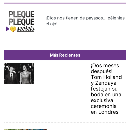
¡Ellos nos tienen de payasos… pélenles
el ojo!
Más Recientes
¡Dos meses
después!
Tom Holland
y Zendaya
festejan su
boda en una
exclusiva
ceremonia
en Londres