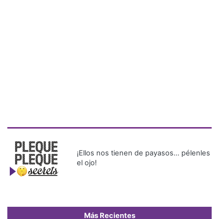
¡Ellos nos tienen de payasos… pélenles
el ojo!
Más Recientes