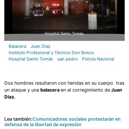
Hospital Santo Tomás.
Balacera
Juan Díaz
Instituto Profesional y Técnico Don Bosco
Hospital Santo Tomás
san pedro
Policía Nacional
Dos hombres resultaron con heridas en su cuerpo tras
un ataque y una
balacera
en el corregimiento de
Juan
Díaz.
Lea también:
Comunicadores sociales protestarán en
defensa de la libertad de expresión