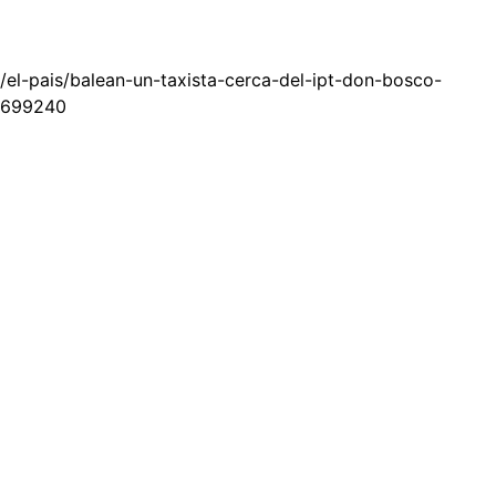
/el-pais/balean-un-taxista-cerca-del-ipt-don-bosco-
699240