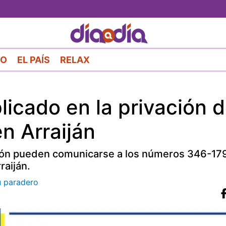
Pasar
al
contenido
principal
RO
EL PAÍS
RELAX
icado en la privación 
en Arraiján
ión pueden comunicarse a los números 346-17
raiján.
u paradero