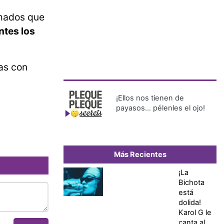
rmados que
ntes los
as con
¡Ellos nos tienen de
payasos… pélenles el ojo!
Más Recientes
¡La
Bichota
está
dolida!
Karol G le
canta al