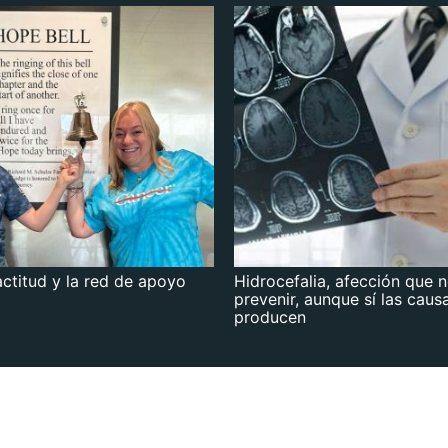
actitud y la red de apoyo
Hidrocefalia, afección que 
prevenir, aunque sí las caus
producen