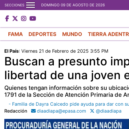
DOMINGO 09 DE AGOSTO DE 2026
SECCIONES
FAMA
DEPORTES
MUNDO
TIERRA ADENT
El País
:
Viernes 21 de Febrero de 2025 3:55 PM
Buscan a presunto impl
libertad de una joven 
Quienes tengan información sobre su ubicac
1791 de la Sección de Atención Primaria de Ar
- Familia de Dayra Caicedo pide ayuda para dar con s
Redacción
diaadiapa@epasa.com
@diaadiapa