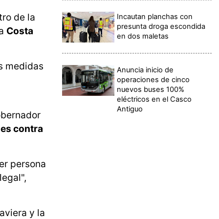
ro de la
Incautan planchas con
presunta droga escondida
la
Costa
en dos maletas
as medidas
Anuncia inicio de
operaciones de cinco
nuevos buses 100%
.
eléctricos en el Casco
Antiguo
obernador
nes contra
ier persona
legal",
aviera y la