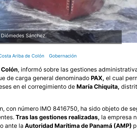
: Diómedes Sánchez.
Costa Ariba de Colón
Gobernación
e
Colón
, informó sobre las gestiones administrativ
uque de carga general denominado
PAX,
el cual pe
ses en el corregimiento de
María Chiquita,
distri
ión, con número IMO 8416750, ha sido objeto de s
ntes.
Tras las gestiones realizadas,
la empresa n
 ante la
Autoridad Marítima de Panamá (AMP)
p