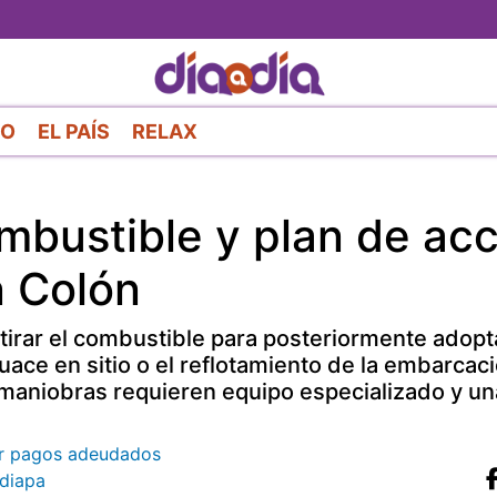
Pasar
al
contenido
principal
RO
EL PAÍS
RELAX
mbustible y plan de ac
n Colón
tirar el combustible para posteriormente adopt
ace en sitio o el reflotamiento de la embarcaci
maniobras requieren equipo especializado y una
or pagos adeudados
diapa