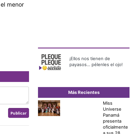
 el menor
¡Ellos nos tienen de
payasos… pélenles el ojo!
Más Recientes
Miss
Universe
Panamá
presenta
oficialmente
a sus 28