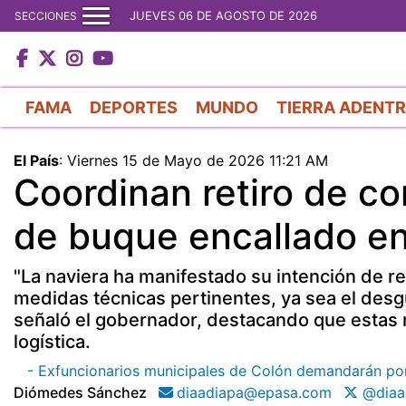
JUEVES 06 DE AGOSTO DE 2026
SECCIONES
FAMA
DEPORTES
MUNDO
TIERRA ADENT
El País
:
Viernes 15 de Mayo de 2026 11:21 AM
Coordinan retiro de co
de buque encallado e
"La naviera ha manifestado su intención de re
medidas técnicas pertinentes, ya sea el desgu
señaló el gobernador, destacando que estas 
logística.
- Exfuncionarios municipales de Colón demandarán p
Diómedes Sánchez
diaadiapa@epasa.com
@diaa