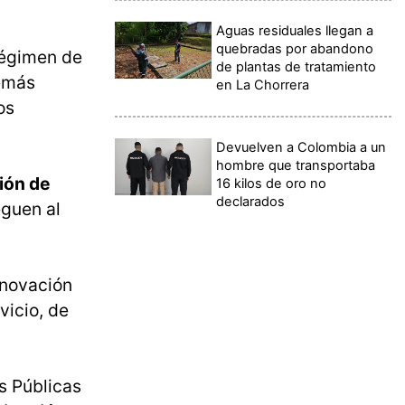
Aguas residuales llegan a
quebradas por abandono
 régimen de
de plantas de tratamiento
demás
en La Chorrera
os
Devuelven a Colombia a un
hombre que transportaba
ión de
16 kilos de oro no
declarados
eguen al
enovación
vicio, de
s Públicas