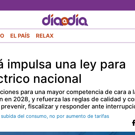
Pasar
al
contenido
principal
RO
EL PAÍS
RELAX
 impulsa una ley para
ctrico nacional
diciones para una mayor competencia de cara a l
 en 2028, y refuerza las reglas de calidad y c
prevenir, fiscalizar y responder ante interrupci
 subida del consumo, no por aumento de tarifas