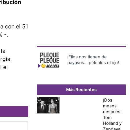
ribución
a con el 51
% -.
la
¡Ellos nos tienen de
rgía
payasos… pélenles el ojo!
l el
Más Recientes
¡Dos
meses
después!
Tom
Holland y
Zendaya