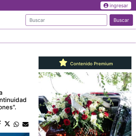
ingresar
Buscar
Contenido Premium
a
ontinuidad
ones".