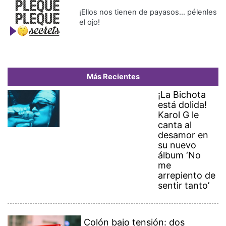
¡Ellos nos tienen de payasos… pélenles
el ojo!
Más Recientes
¡La Bichota
está dolida!
Karol G le
canta al
desamor en
su nuevo
álbum ‘No
me
arrepiento de
sentir tanto’
Colón bajo tensión: dos