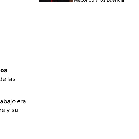
los
de las
rabajo era
re y su