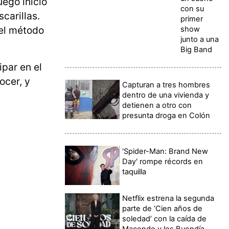
ego inició
con su
carillas.
primer
 el método
show
junto a una
Big Band
ipar en el
ocer, y
Capturan a tres hombres
dentro de una vivienda y
detienen a otro con
presunta droga en Colón
'Spider-Man: Brand New
Day' rompe récords en
taquilla
Netflix estrena la segunda
parte de ‘Cien años de
soledad’ con la caída de
Macondo y los Buendía