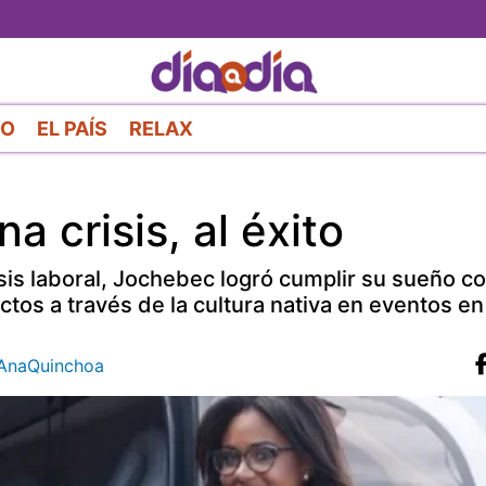
Pasar
al
contenido
principal
RO
EL PAÍS
RELAX
 crisis, al éxito
isis laboral, Jochebec logró cumplir su sueño 
s a través de la cultura nativa en eventos en
naQuinchoa