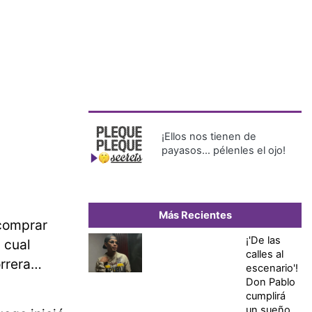
¡Ellos nos tienen de
payasos… pélenles el ojo!
Más Recientes
 comprar
¡'De las
 cual
calles al
orrera…
escenario'!
Don Pablo
cumplirá
un sueño