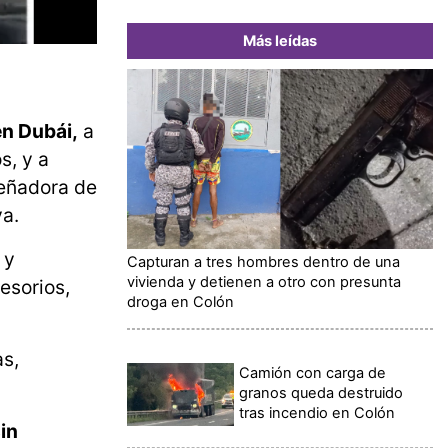
Más leídas
en Dubái,
a
s, y a
señadora de
va.
y
Capturan a tres hombres dentro de una
vivienda y detienen a otro con presunta
esorios,
droga en Colón
as,
Camión con carga de
granos queda destruido
tras incendio en Colón
in