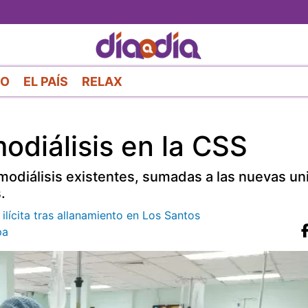
Pasar
al
contenido
principal
RO
EL PAÍS
RELAX
modiálisis en la CSS
emodiálisis existentes, sumadas a las nuevas u
.
ilícita tras allanamiento en Los Santos
pa