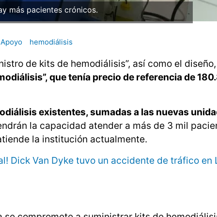
y más pacientes crónicos.
Apoyo
hemodiálisis
nistro de kits de hemodiálisis”, así como el diseño,
diálisis”, que tenía precio de referencia de 180
odiálisis existentes, sumadas a las nuevas unid
endrán la capacidad atender a más de 3 mil pacie
iende la institución actualmente.
l! Dick Van Dyke tuvo un accidente de tráfico en 
a se compromete a suministrar kits de hemodiálisi