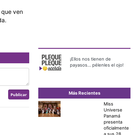
o que ven
da.
¡Ellos nos tienen de
payasos… pélenles el ojo!
Más Recientes
Miss
Universe
Panamá
presenta
oficialmente
a sus 28