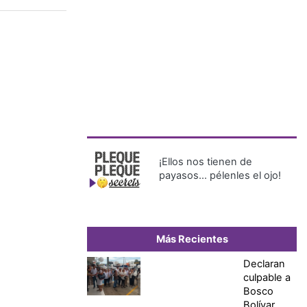
¡Ellos nos tienen de
payasos… pélenles el ojo!
Más Recientes
Declaran
culpable a
Bosco
Bolívar