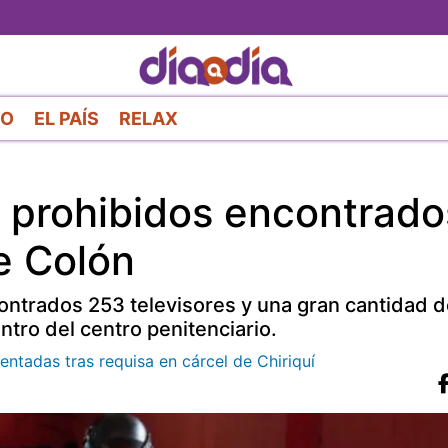
Pasar
al
contenido
principal
RO
EL PAÍS
RELAX
s prohibidos encontrado
e Colón
ontrados 253 televisores y una gran cantidad d
tro del centro penitenciario.
tadas tras requisa en cárcel de Chiriquí