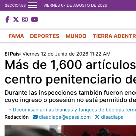
VIERNES 07 DE AGOSTO DE 2026
SECCIONES
FAMA
DEPORTES
MUNDO
TIERRA ADENT
El País
:
Viernes 12 de Junio de 2026 11:22 AM
Más de 1,600 artículo
centro penitenciario d
Durante las inspecciones también fueron enc
cuyo ingreso o posesión no está permitido den
- Decomisan armas blancas y tanques de bebidas fermen
Redacción
diaadiapa@epasa.com
diaadiapa