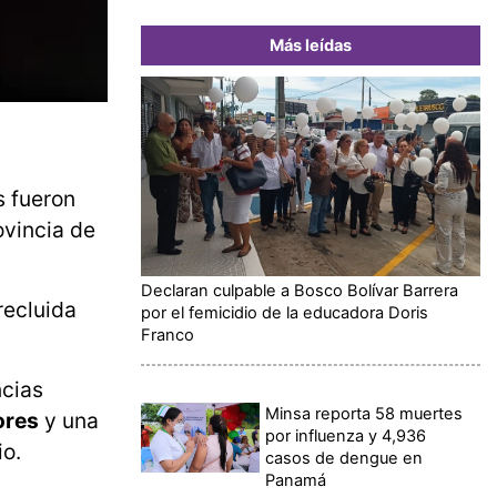
Más leídas
s fueron
ovincia de
Declaran culpable a Bosco Bolívar Barrera
recluida
por el femicidio de la educadora Doris
Franco
ncias
Minsa reporta 58 muertes
ores
y una
por influenza y 4,936
io.
casos de dengue en
Panamá