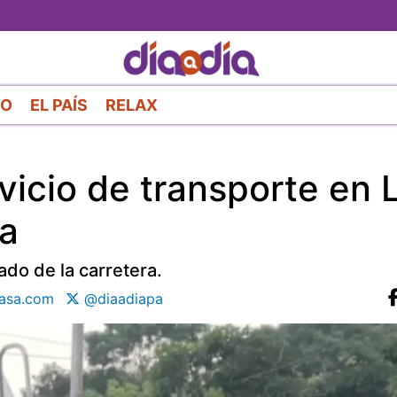
Pasar
al
contenido
principal
RO
EL PAÍS
RELAX
vicio de transporte en 
ra
ado de la carretera.
asa.com
@diaadiapa