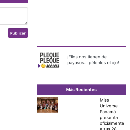
¡Ellos nos tienen de
payasos… pélenles el ojo!
Más Recientes
Miss
Universe
Panamá
presenta
oficialmente
a sus 28