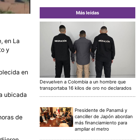
Más leídas
, en La
to y
blecida en
Devuelven a Colombia a un hombre que
transportaba 16 kilos de oro no declarados
ma ubicada
Presidente de Panamá y
horas de
canciller de Japón abordan
más financiamiento para
ampliar el metro
dijeron