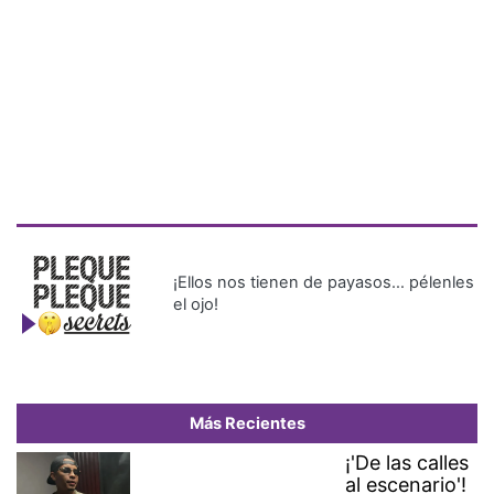
¡Ellos nos tienen de payasos… pélenles
el ojo!
Más Recientes
¡'De las calles
al escenario'!