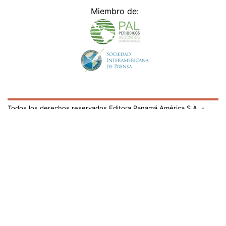
Miembro de:
Todos los derechos reservados Editora Panamá América S.A. -
Ciudad de Panamá - Panamá 2026.
Prohibida su reproducción total o parcial, sin autorización escrita
de su titular
×
Utilizamos cookies propias y de terceros para mejorar
nuestros servicios y mostrarles publicidad relacionada
con sus preferencias mediante el análisis de sus hábitos
de navegación. si continúa navegando, consideramos
que acepta su uso.
Puede cambiar la configuración u
obtener más información aquí
/el-pais/panama-disolvera-casi-300000-sociedades-