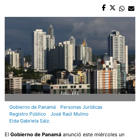
Foto: EFE
Gobierno de Panamá
Personas Jurídicas
Registro Público
José Raúl Mulino
Eida Gabriela Sáiz.
El
Gobierno de Panamá
anunció este miércoles un