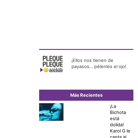
¡Ellos nos tienen de
payasos… pélenles el ojo!
Más Recientes
¡La
Bichota
está
dolida!
Karol G le
canta al