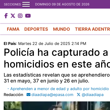
DOMINGO 09 DE AGOSTO DE 2026
SECCIONES
FAMA
DEPORTES
MUNDO
TIERRA ADENT
El País
:
Martes 22 de Julio de 2025 2:14 PM
Policía ha capturado 
homicidios en este añ
Las estadísticas revelan que se aprehendiero
31 en mayo, 37 en junio y 26 en julio.
- Aprehenden a menor de edad y adulto por homicidio 
Redacción
diaadiapa@epasa.com
@diaadiapa