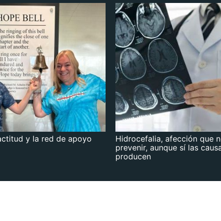
actitud y la red de apoyo
Hidrocefalia, afección que 
prevenir, aunque sí las caus
producen