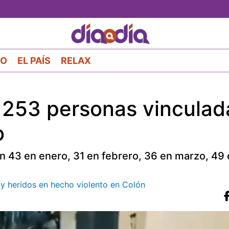
Pasar
al
contenido
principal
RO
EL PAÍS
RELAX
a 253 personas vinculad
o
n 43 en enero, 31 en febrero, 36 en marzo, 49 e
y heridos en hecho violento en Colón