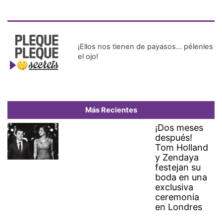
¡Ellos nos tienen de payasos… pélenles
el ojo!
Más Recientes
¡Dos meses
después!
Tom Holland
y Zendaya
festejan su
boda en una
exclusiva
ceremonia
en Londres