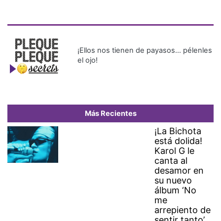
¡Ellos nos tienen de payasos… pélenles
el ojo!
Más Recientes
¡La Bichota
está dolida!
Karol G le
canta al
desamor en
su nuevo
álbum ‘No
me
arrepiento de
sentir tanto’