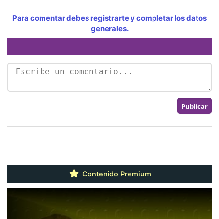
Para comentar debes registrarte y completar los datos
generales.
Contenido Premium