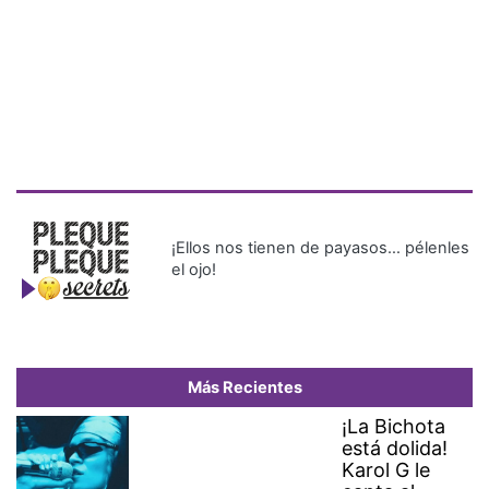
¡Ellos nos tienen de payasos… pélenles
el ojo!
Más Recientes
¡La Bichota
está dolida!
Karol G le