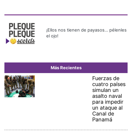
¡Ellos nos tienen de payasos… pélenles
el ojo!
Más Recientes
Fuerzas de
cuatro países
simulan un
asalto naval
para impedir
un ataque al
Canal de
Panamá