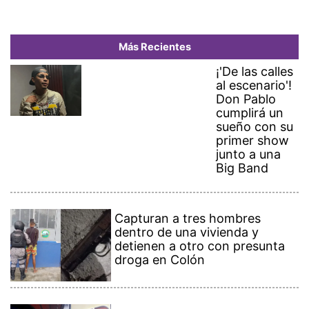
Más Recientes
¡'De las calles
al escenario'!
Don Pablo
cumplirá un
sueño con su
primer show
junto a una
Big Band
Capturan a tres hombres
dentro de una vivienda y
detienen a otro con presunta
droga en Colón