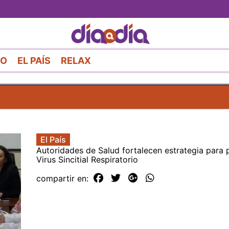
Pasar
al
contenido
principal
RO
EL PAÍS
RELAX
El País
Autoridades de Salud fortalecen estrategia para p
Virus Sincitial Respiratorio
compartir en: