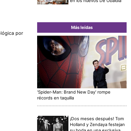
en los nuevos De Obaldía
Más leídas
ológica por
'Spider-Man: Brand New Day' rompe
récords en taquilla
¡Dos meses después! Tom
Holland y Zendaya festejan
su boda en una exclusiva