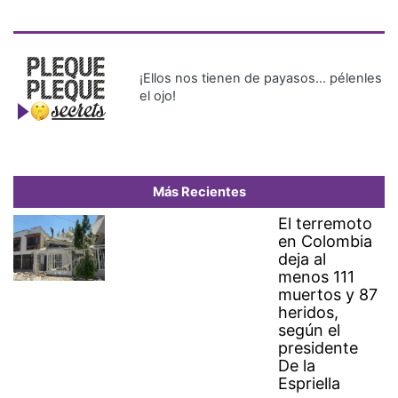
¡Ellos nos tienen de payasos… pélenles
el ojo!
Más Recientes
El terremoto
en Colombia
deja al
menos 111
muertos y 87
heridos,
según el
presidente
De la
Espriella