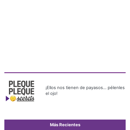
¡Ellos nos tienen de payasos… pélenles
el ojo!
Más Recientes