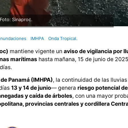
Foto: Sinaproc.
inundaciones
IMHPA
Onda Tropical.
roc)
mantiene vigente un
aviso de vigilancia por l
zonas marítimas
hasta mañana, 15 de junio de 2025
días.
ía de Panamá (IMHPA)
, la continuidad de las lluvia
 días
13 y 14 de junio
— genera
riesgo potencial de
 anegadas y caída de árboles
, con una mayor prob
politana, provincias centrales y cordillera Centra