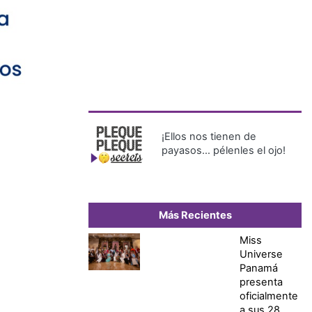
¡Ellos nos tienen de
payasos… pélenles el ojo!
Más Recientes
Miss
Universe
Panamá
presenta
oficialmente
a sus 28