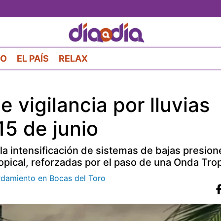
Pasar
al
contenido
principal
RO
EL PAÍS
RELAX
 vigilancia por lluvias
 15 de junio
a intensificación de sistemas de bajas presione
opical, reforzadas por el paso de una Onda Trop
rdamiento en Bocas del Toro