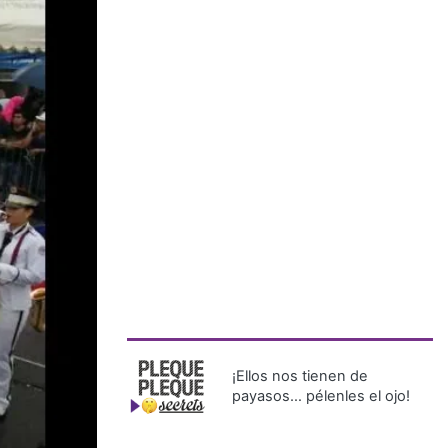
¡Ellos nos tienen de
payasos… pélenles el ojo!