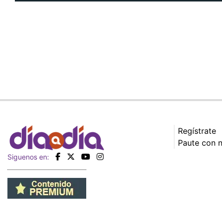
Regístrate
Paute con 
Siguenos en: