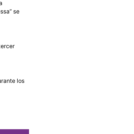
a
ssa” se
tercer
urante los