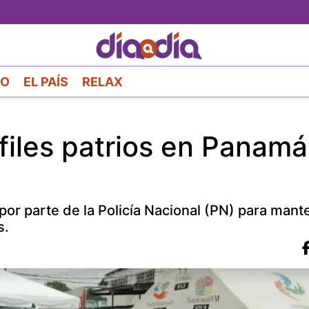
Pasar
al
contenido
principal
RO
EL PAÍS
RELAX
sfiles patrios en Panamá
por parte de la Policía Nacional (PN) para mant
s.