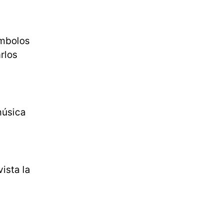
ímbolos
rlos
música
ista la