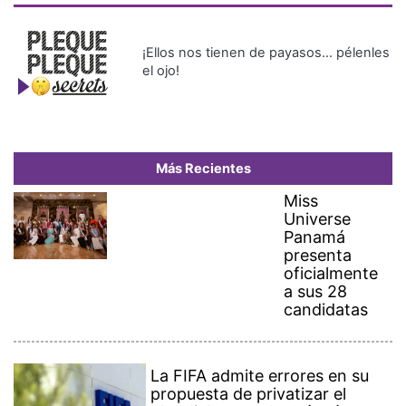
¡Ellos nos tienen de payasos… pélenles
el ojo!
Más Recientes
Miss
Universe
Panamá
presenta
oficialmente
a sus 28
candidatas
La FIFA admite errores en su
propuesta de privatizar el