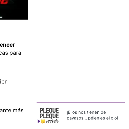
uencer
icas para
ier
ante más
¡Ellos nos tienen de
payasos… pélenles el ojo!