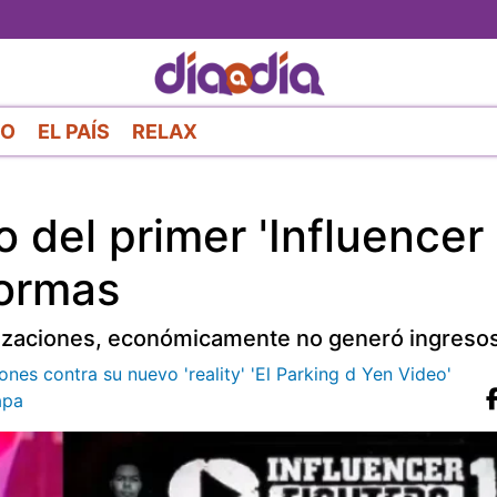
Pasar
al
contenido
principal
RO
EL PAÍS
RELAX
o del primer 'Influencer
formas
lizaciones, económicamente no generó ingresos
nes contra su nuevo 'reality' 'El Parking d Yen Video'
apa