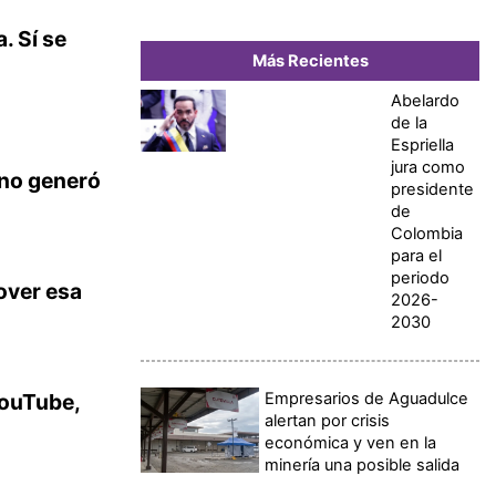
. Sí se
Más Recientes
Abelardo
de la
Espriella
jura como
no generó
presidente
de
Colombia
para el
periodo
over esa
2026-
2030
Empresarios de Aguadulce
ouTube,
alertan por crisis
económica y ven en la
minería una posible salida