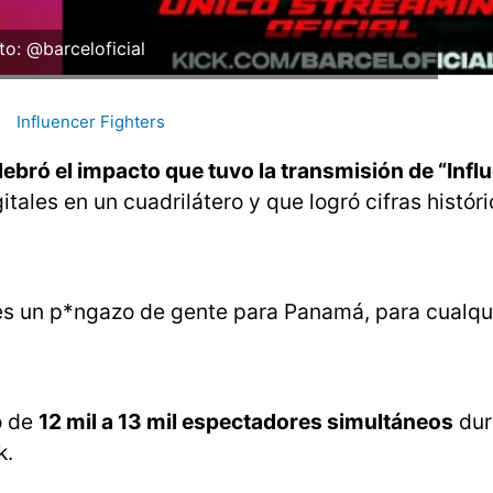
to: @barceloficial
Influencer Fighters
bró el impacto que tuvo la transmisión de “Infl
itales en un cuadrilátero y que logró cifras histór
es un p*ngazo de gente para Panamá, para cualqu
o de
12 mil a 13 mil espectadores simultáneos
dur
k.