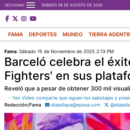
SABADO 08 DE AGOSTO DE 2026
SECCIONES
FAMA
DEPORTES
MUNDO
TIERRA ADENT
Fama
:
Sábado 15 de Noviembre de 2025 2:13 PM
Barceló celebra el éxit
Fighters' en sus plata
Reveló que a pesar de obtener 300 mil visua
- Yen Video comparte que siguen los sabotajes y presio
Redacción/fama
diaadiapa@epasa.com
@diaadi