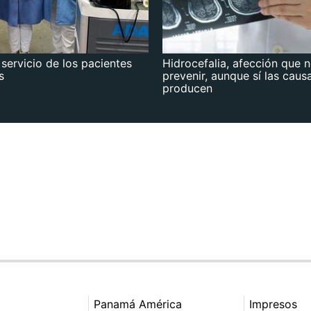
 servicio de los pacientes
Hidrocefalia, afección que 
s
prevenir, aunque sí las caus
producen
Panamá América
Impresos