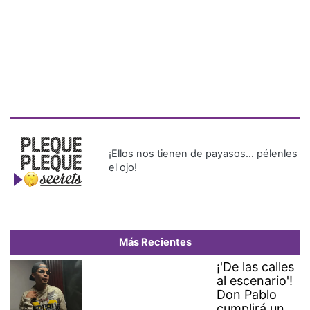
¡Ellos nos tienen de payasos… pélenles
el ojo!
Más Recientes
¡'De las calles
al escenario'!
Don Pablo
cumplirá un