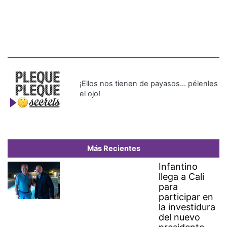
¡Ellos nos tienen de payasos… pélenles
el ojo!
Más Recientes
Infantino
llega a Cali
para
participar en
la investidura
del nuevo