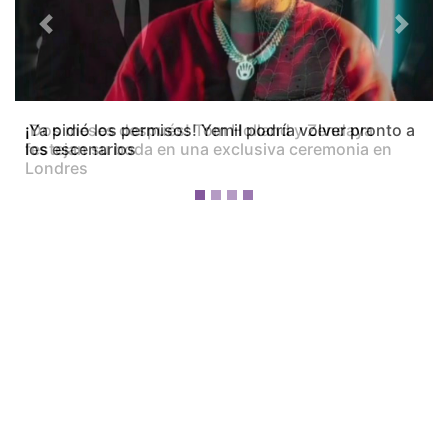
Previous
Next
¡Dos meses después! Tom Holland y Zendaya
festejan su boda en una exclusiva ceremonia en
Londres