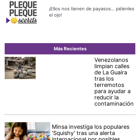
¡Ellos nos tienen de payasos… pélenles
el ojo!
Más Recientes
Venezolanos
limpian calles
de La Guaira
tras los
terremotos
para ayudar a
reducir la
contaminación
Minsa investiga los populares
'Squishy' tras una alerta
internacional por posibles
presencia de benceno