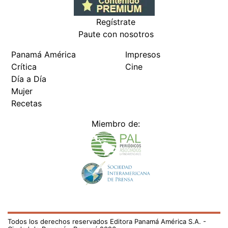
Regístrate
Paute con nosotros
Panamá América
Impresos
Crítica
Cine
Día a Día
Mujer
Recetas
Miembro de:
Todos los derechos reservados Editora Panamá América S.A. -
Ciudad de Panamá - Panamá 2026.
Prohibida su reproducción total o parcial, sin autorización escrita