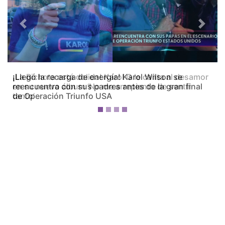
Previous
Next
¡La Bichota está dolida! Karol G le canta al desamor
en su nuevo álbum ‘No me arrepiento de sentir
tanto’