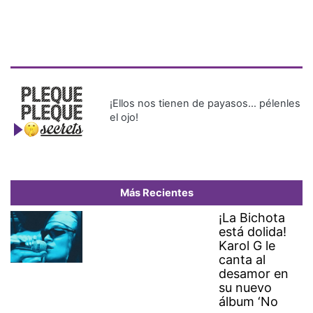
¡Ellos nos tienen de payasos… pélenles
el ojo!
Más Recientes
¡La Bichota
está dolida!
Karol G le
canta al
desamor en
su nuevo
álbum ‘No