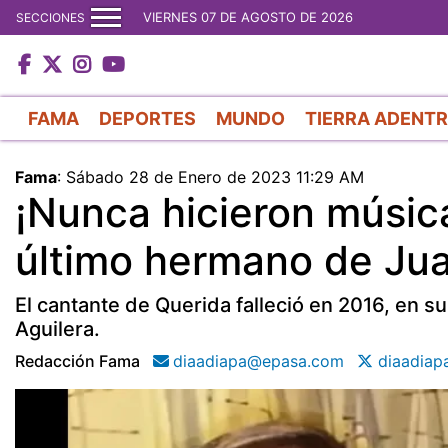
VIERNES 07 DE AGOSTO DE 2026
SECCIONES
FAMA
DEPORTES
MUNDO
TIERRA ADENT
Fama
:
Sábado 28 de Enero de 2023 11:29 AM
¡Nunca hicieron música
último hermano de Jua
El cantante de Querida falleció en 2016, en su
Aguilera.
Redacción Fama
diaadiapa@epasa.com
diaadiap