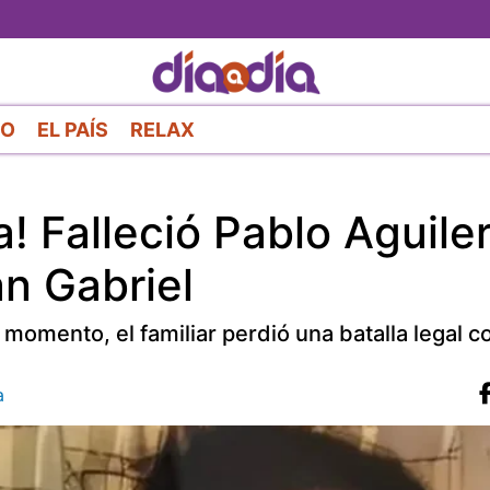
Pasar
al
contenido
principal
RO
EL PAÍS
RELAX
! Falleció Pablo Aguiler
n Gabriel
 momento, el familiar perdió una batalla legal c
a