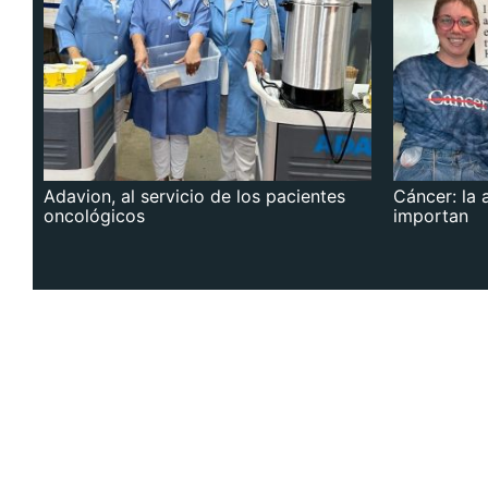
Adavion, al servicio de los pacientes
Cáncer: la 
oncológicos
importan