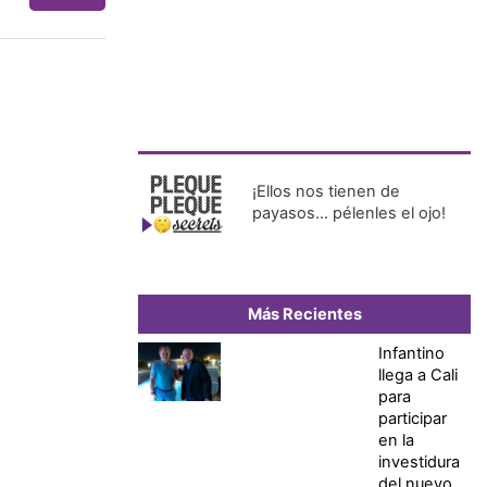
¡Ellos nos tienen de
payasos… pélenles el ojo!
Más Recientes
Infantino
llega a Cali
para
participar
en la
investidura
del nuevo