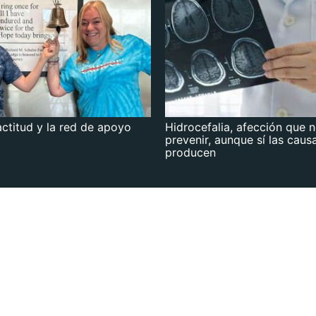
actitud y la red de apoyo
Hidrocefalia, afección que 
prevenir, aunque sí las caus
producen