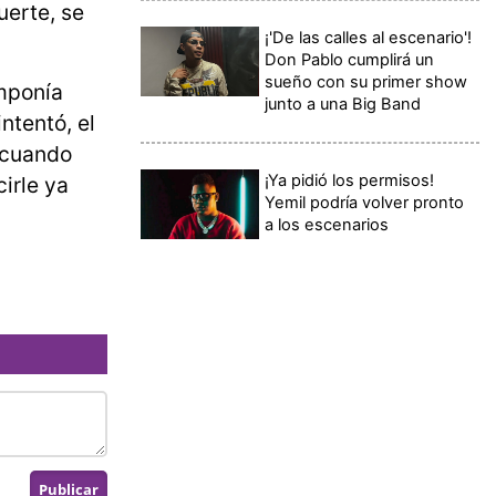
uerte, se
¡'De las calles al escenario'!
Don Pablo cumplirá un
sueño con su primer show
mponía
junto a una Big Band
ntentó, el
o cuando
¡Ya pidió los permisos!
irle ya
Yemil podría volver pronto
a los escenarios