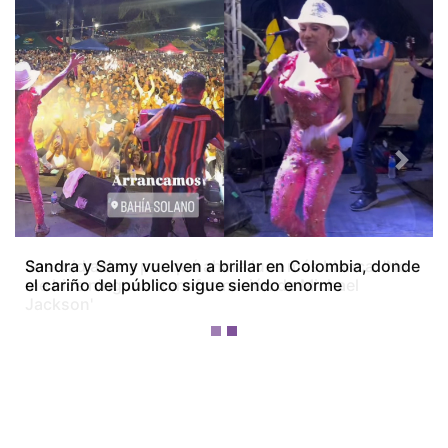
Previous
Next
Josenid aclara por qué ahora luce más blanca: 'No
me hice ninguna transformación de Michael
Jackson'