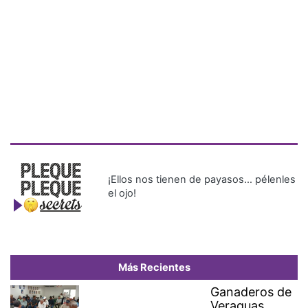
¡Ellos nos tienen de payasos… pélenles
el ojo!
Más Recientes
Ganaderos de
Veraguas