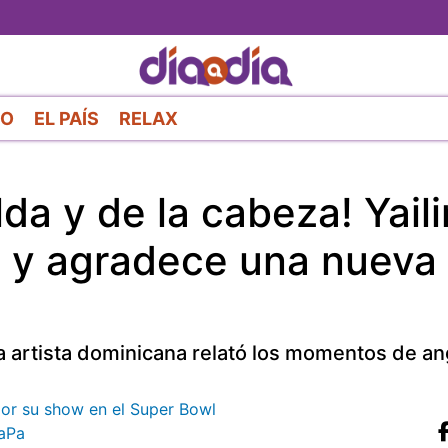
Pasar
al
contenido
principal
RO
EL PAÍS
RELAX
da y de la cabeza! Yaili
a y agradece una nueva
la artista dominicana relató los momentos de a
por su show en el Super Bowl
aPa