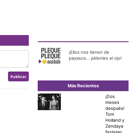
¡Ellos nos tienen de
payasos… pélenles el ojo!
Más Recientes
¡Dos
meses
después!
Tom
Holland y
Zendaya
festejan