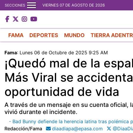
VIERNES 07 DE AGOSTO DE 2026
SECCIONES
FAMA
DEPORTES
MUNDO
TIERRA ADENT
Fama
:
Lunes 06 de Octubre de 2025 9:25 AM
¡Quedó mal de la espal
Más Viral se accident
oportunidad de vida
A través de un mensaje en su cuenta oficial, 
vivió durante el incidente.
- Bad Bunny defiende la herencia latina tras polémica 
Redacción/fama
diaadiapa@epasa.com
@DiaaDi