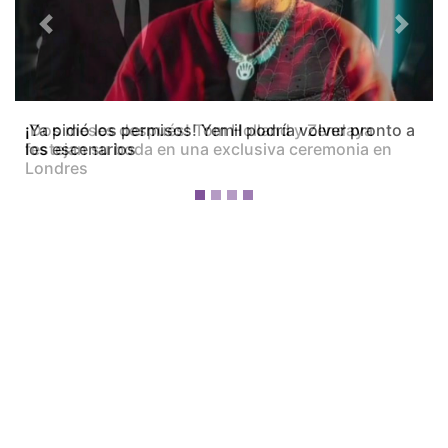
Previous
Next
¡Dos meses después! Tom Holland y Zendaya
festejan su boda en una exclusiva ceremonia en
Londres