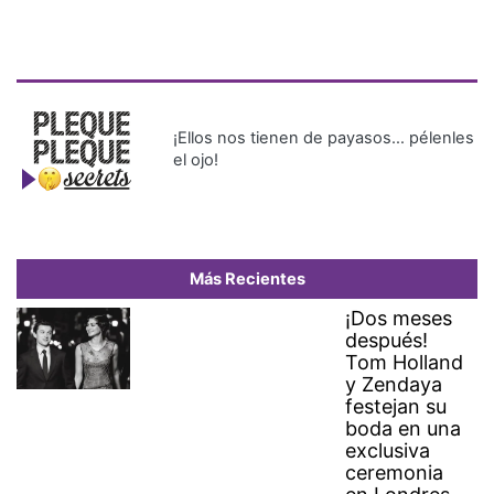
¡Ellos nos tienen de payasos… pélenles
el ojo!
Más Recientes
¡Dos meses
después!
Tom Holland
y Zendaya
festejan su
boda en una
exclusiva
ceremonia