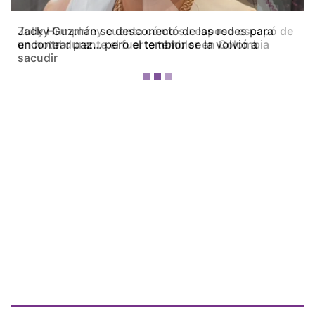
Zully Humphrey cuenta cómo su esposo escapó de
un hotel durante el fuerte temblor en Colombia