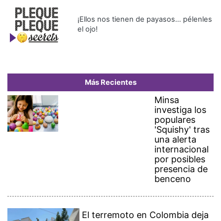
¡Ellos nos tienen de payasos… pélenles
el ojo!
Más Recientes
Minsa
investiga los
populares
'Squishy' tras
una alerta
internacional
por posibles
presencia de
benceno
El terremoto en Colombia deja
al menos 111 muertos y 87