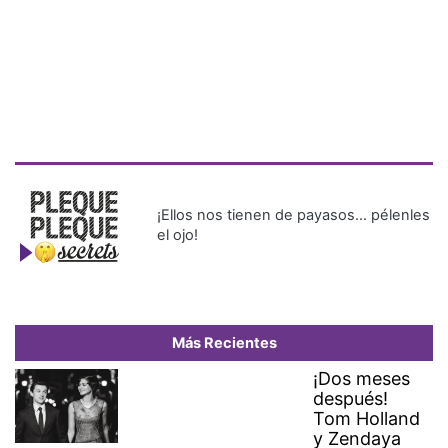
¡Ellos nos tienen de payasos… pélenles
el ojo!
Más Recientes
¡Dos meses
después!
Tom Holland
y Zendaya