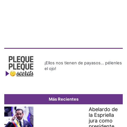
¡Ellos nos tienen de payasos… pélenles
el ojo!
Más Recientes
Abelardo de
la Espriella
jura como
presidente