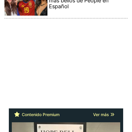
más bellos de People en
Español
Contenido Premium
Ver más