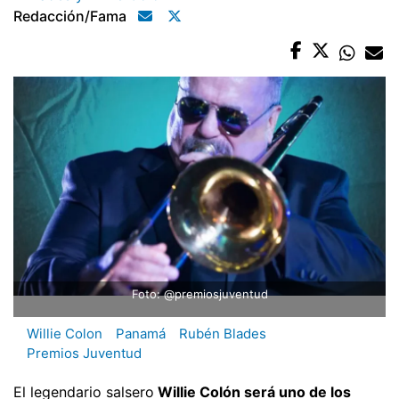
Redacción/fama
Foto: @premiosjuventud
Willie Colon
Panamá
Rubén Blades
Premios Juventud
El legendario salsero
Willie Colón será uno de los