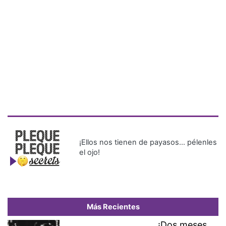
¡Ellos nos tienen de payasos… pélenles
el ojo!
Más Recientes
¡Dos meses