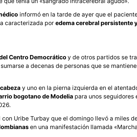
e que tenía un «sangrado intracerebral agudo».
 médico
informó en la tarde de ayer que el paciente
ca caracterizada por
edema cerebral persistente 
 del Centro Democrático
y de otros partidos se tr
 y sumarse a decenas de personas que se mantienen
a cabeza
y uno en la pierna izquierda en el atentad
arrio bogotano de Modelia
para unos seguidores 
026.
d con Uribe Turbay que el domingo llevó a miles d
olombianas
en una manifestación llamada «Marcha