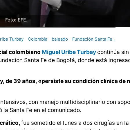
Foto: EFE.
ribe Turbay
Colombia
baleado
Fundación Santa Fe .
cial colombiano
Miguel Uribe Turbay
continúa sin
undación Santa Fe de Bogotá, donde está ingresad
y, de 39 años, «persiste su condición clínica de
intensivos, con manejo multidisciplinario con sopo
 la Santa Fe en el comunicado.
crático,
fue sometido el lunes a dos cirugías en la