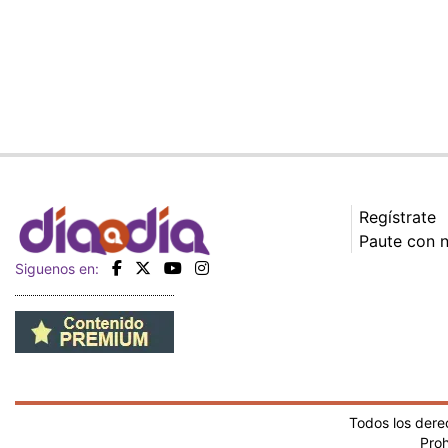
Regístrate
Paute con 
Siguenos en:
Todos los der
Proh