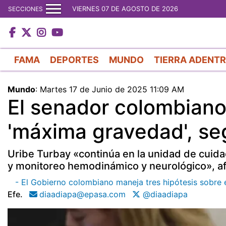
VIERNES 07 DE AGOSTO DE 2026
SECCIONES
FAMA
DEPORTES
MUNDO
TIERRA ADENT
Mundo
:
Martes 17 de Junio de 2025 11:09 AM
El senador colombiano
'máxima gravedad', s
Uribe Turbay «continúa en la unidad de cuida
y monitoreo hemodinámico y neurológico», af
- El Gobierno colombiano maneja tres hipótesis sobre 
Efe.
diaadiapa@epasa.com
@diaadiapa