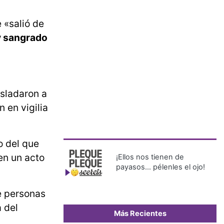
 «salió de
y sangrado
asladaron a
 en vigilia
o del que
en un acto
¡Ellos nos tienen de
payasos… pélenles el ojo!
e personas
 del
Más Recientes