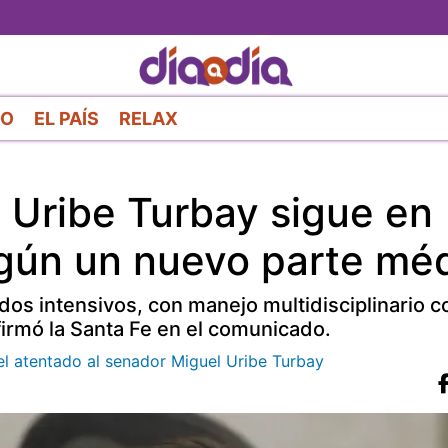
Pasar
al
contenido
principal
RO
EL PAÍS
RELAX
 Uribe Turbay sigue en
egún un nuevo parte mé
dos intensivos, con manejo multidisciplinario 
irmó la Santa Fe en el comunicado.
el atentado al senador Miguel Uribe Turbay