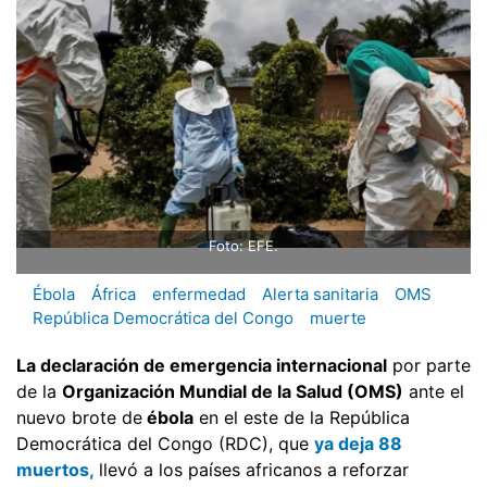
Foto: EFE.
Ébola
África
enfermedad
Alerta sanitaria
OMS
República Democrática del Congo
muerte
La declaración de emergencia internacional
por parte
de la
Organización Mundial de la Salud (OMS)
ante el
nuevo brote de
ébola
en el este de la República
Democrática del Congo (RDC), que
ya deja 88
muertos,
llevó a los países africanos a reforzar