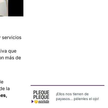
y servicios
tiva que
on más de
de
de la
¡Ellos nos tienen de
nes,
payasos… pélenles el ojo!