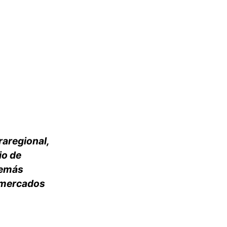
raregional,
io de
demás
s mercados