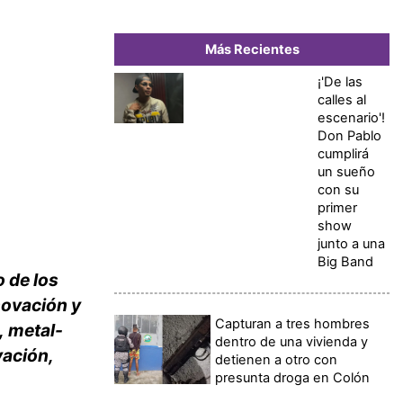
Más Recientes
¡'De las
calles al
escenario'!
Don Pablo
cumplirá
un sueño
con su
primer
show
junto a una
Big Band
 de los
novación y
Capturan a tres hombres
, metal-
dentro de una vivienda y
vación,
detienen a otro con
presunta droga en Colón