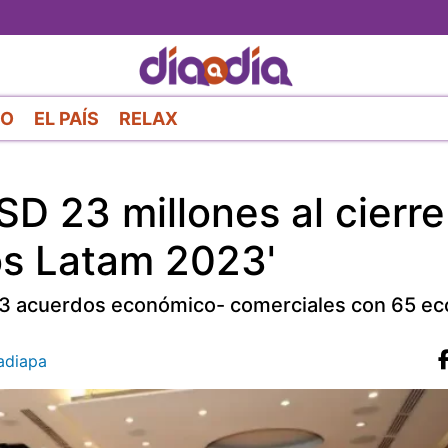
Pasar
al
contenido
principal
RO
EL PAÍS
RELAX
SD 23 millones al cierre
os Latam 2023'
 33 acuerdos económico- comerciales con 65 e
diapa