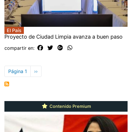
El País
Proyecto de Ciudad Limpia avanza a buen paso
compartir en:
Paginación
Página 1
Siguiente
››
página
Contenido Premium