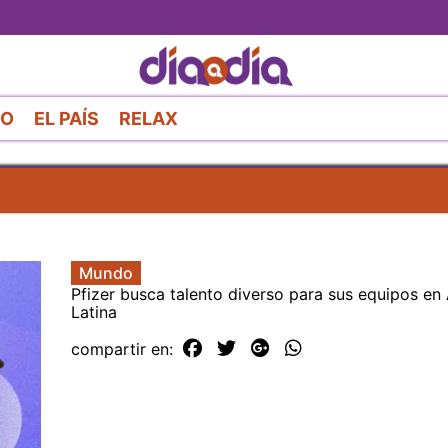
Pasar
al
contenido
principal
RO
EL PAÍS
RELAX
Mundo
Pfizer busca talento diverso para sus equipos en
Latina
compartir en: