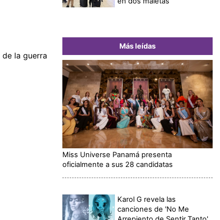
en dos maletas
Más leídas
 de la guerra
Miss Universe Panamá presenta
oficialmente a sus 28 candidatas
Karol G revela las
canciones de 'No Me
Arrepiento de Sentir Tanto'