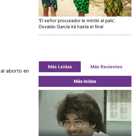
'El señor procurador le mintió al país',
Osvaldo García irá hasta el final
Más Leídas
Más Recientes
 al aborto en
Más leídas