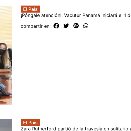
El País
¡Póngale atención!, Vacutur Panamá iniciará el 1 
compartir en:
El País
Zara Rutherford partió de la travesía en solitario