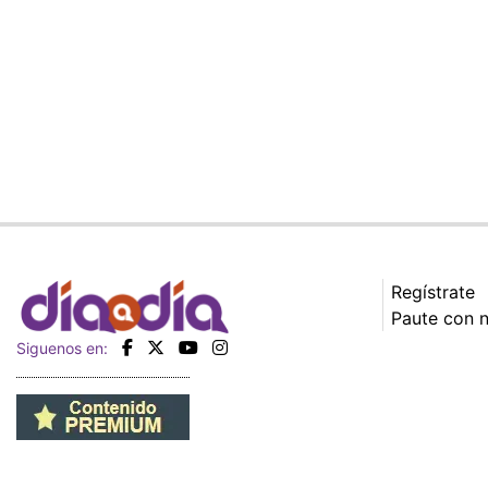
Regístrate
Paute con 
Siguenos en: