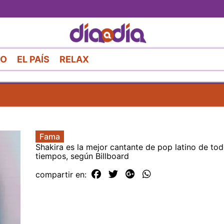
Pasar
al
contenido
principal
RO
EL PAÍS
RELAX
Fama
Shakira es la mejor cantante de pop latino de tod
tiempos, según Billboard
compartir en: