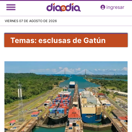
Pasar
ingresar
al
contenido
VIERNES 07 DE AGOSTO DE 2026
principal
Temas: esclusas de Gatún