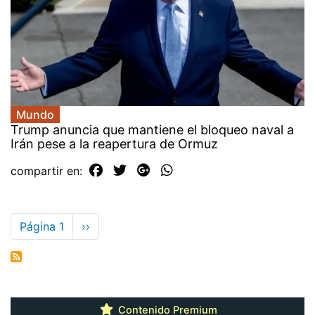
Mundo
Trump anuncia que mantiene el bloqueo naval a
Irán pese a la reapertura de Ormuz
compartir en:
Paginación
Página 1
Siguiente
››
página
Contenido Premium