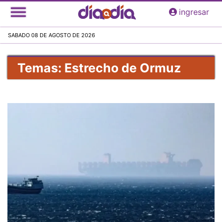
Pasar
ingresar
al
contenido
SABADO 08 DE AGOSTO DE 2026
principal
Temas: Estrecho de Ormuz