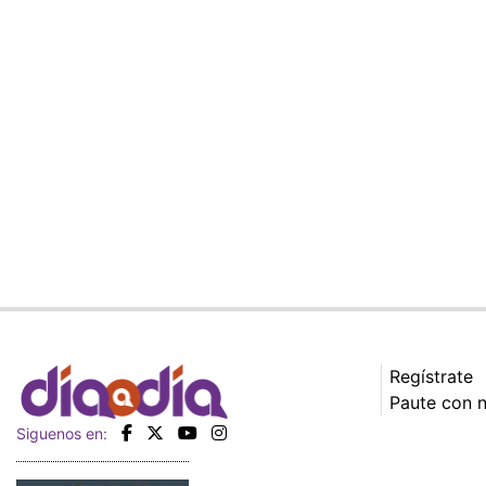
Regístrate
Paute con 
Siguenos en: