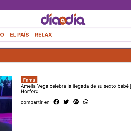
Pasar
al
contenido
principal
RO
EL PAÍS
RELAX
Fama
Amelia Vega celebra la llegada de su sexto bebé j
Horford
compartir en: