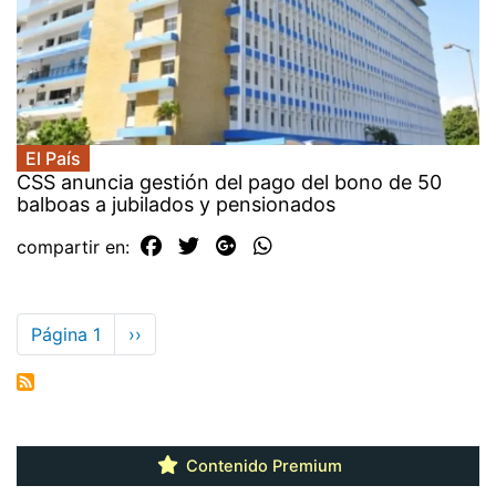
El País
CSS anuncia gestión del pago del bono de 50
balboas a jubilados y pensionados
compartir en:
Paginación
Página 1
Siguiente
››
página
Contenido Premium