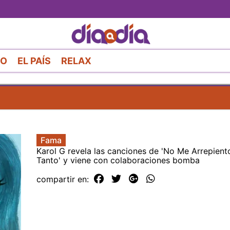
Pasar
al
contenido
principal
RO
EL PAÍS
RELAX
Fama
Karol G revela las canciones de 'No Me Arrepient
Tanto' y viene con colaboraciones bomba
compartir en: