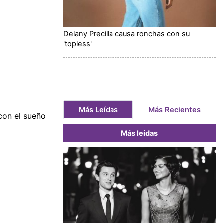
Delany Precilla causa ronchas con su
'topless'
Más Leídas
Más Recientes
con el sueño
Más leídas