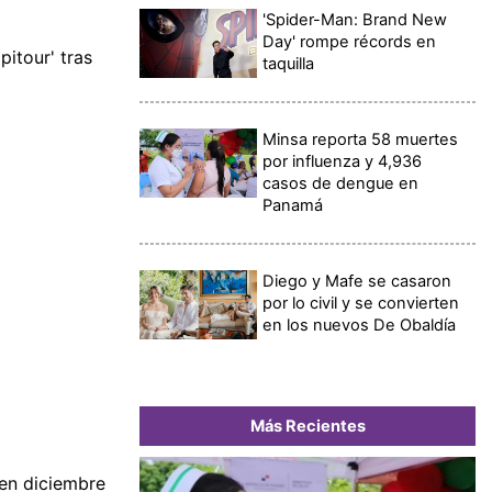
'Spider-Man: Brand New
Day' rompe récords en
pitour' tras
taquilla
Minsa reporta 58 muertes
por influenza y 4,936
casos de dengue en
Panamá
Diego y Mafe se casaron
por lo civil y se convierten
en los nuevos De Obaldía
Más Recientes
 en diciembre