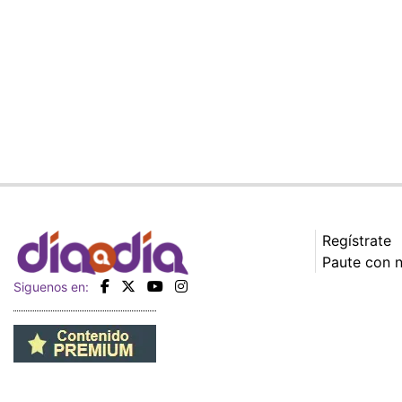
Regístrate
Paute con 
Siguenos en: