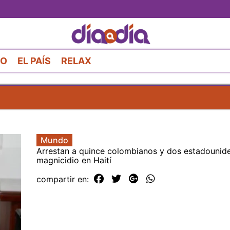
Pasar
al
contenido
principal
RO
EL PAÍS
RELAX
Mundo
Arrestan a quince colombianos y dos estadounid
magnicidio en Haití
compartir en: