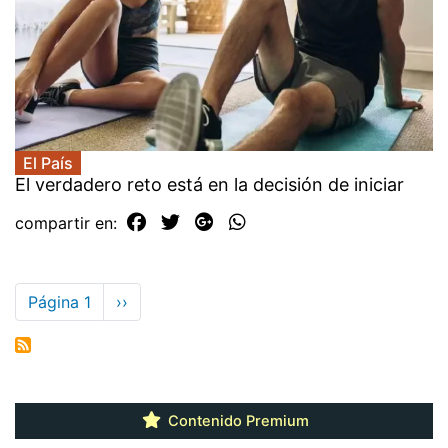
El País
El verdadero reto está en la decisión de iniciar
compartir en:
Paginación
Página 1
Siguiente
››
página
Contenido Premium