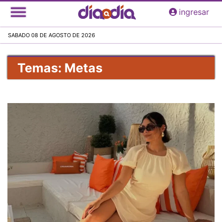
Pasar
ingresar
al
contenido
SABADO 08 DE AGOSTO DE 2026
principal
Temas: Metas