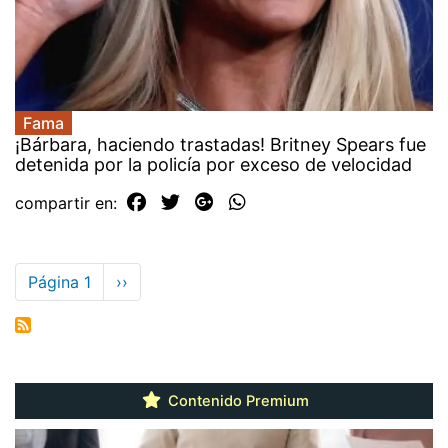
Fama
¡Bárbara, haciendo trastadas! Britney Spears fue
detenida por la policía por exceso de velocidad
compartir en:
Paginación
Página 1
Siguiente
››
página
Contenido Premium